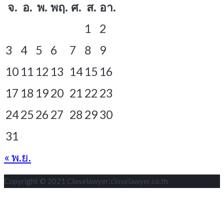
จ.
อ.
พ.
พฤ.
ศ.
ส.
อา.
1
2
3
4
5
6
7
8
9
10
11
12
13
14
15
16
17
18
19
20
21
22
23
24
25
26
27
28
29
30
31
« พ.ย.
Copyright © 2021 Closelawyer:closelawyer.co.th
S
t