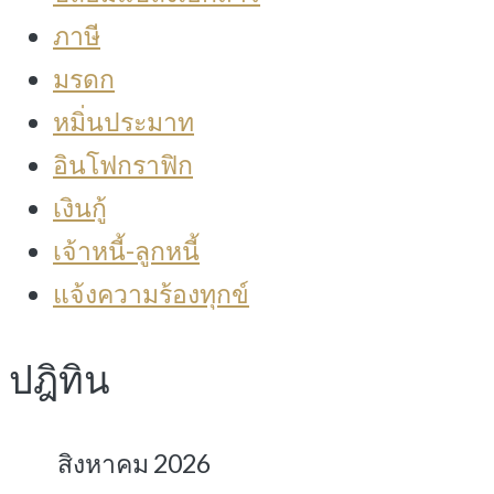
ภาษี
มรดก
หมิ่นประมาท
อินโฟกราฟิก
เงินกู้
เจ้าหนี้-ลูกหนี้
แจ้งความร้องทุกข์
ปฎิทิน
สิงหาคม 2026