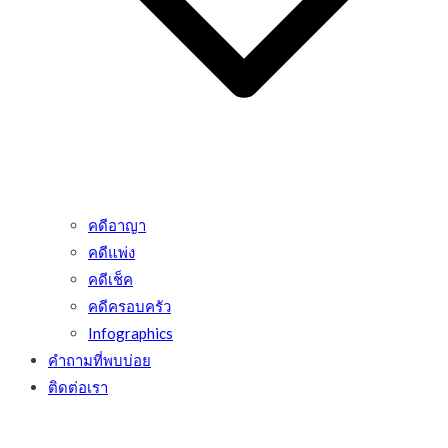
คดีอาญา
คดีแพ่ง
คดีเช็ค
คดีครอบครัว
Infographics
คำถามที่พบบ่อย
ติดต่อเรา