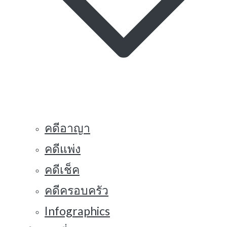
คดีอาญา
คดีแพ่ง
คดีเช็ค
คดีครอบครัว
Infographics