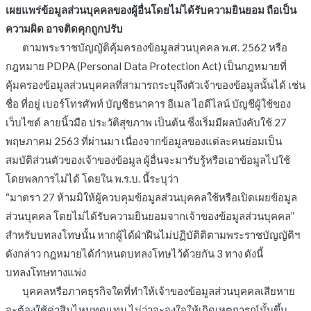
เผยแพร่ข้อมูลส่วนบุคคลของผู้อื่นโดยไม่ได้รับความยินยอม ถือเป็น
ความผิด อาจติดคุกถูกปรับ
ตามพระราชบัญญัติคุ้มครองข้อมูลส่วนบุคคล พ.ศ. 2562 หรือ
กฎหมาย PDPA (Personal Data Protection Act) เป็นกฎหมายที่
คุ้มครองข้อมูลส่วนบุคคลที่สามารถระบุถึงตัวเจ้าของข้อมูลนั้นได้ เช่น
ชื่อ ที่อยู่ เบอร์โทรศัพท์ บัญชีธนาคาร อีเมล ไอดีไลน์ บัญชีผู้ใช้ของ
เว็บไซต์ ลายนิ้วมือ ประวัติสุขภาพ เป็นต้น ซึ่งเริ่มมีผลบังคับใช้ 27
พฤษภาคม 2563 ที่ผ่านมา เนื่องจากข้อมูลของแต่ละคนย่อมเป็น
สมบัติส่วนตัวของเจ้าของข้อมูล ผู้อื่นจะมารับรู้หรือเอาข้อมูลไปใช้
โดยพลการไม่ได้ โดยใน พ.ร.บ. นี้ระบุว่า
“มาตรา 27 ห้ามมิให้ผู้ควบคุมข้อมูลส่วนบุคคลใช้หรือเปิดเผยข้อมูล
ส่วนบุคคล โดยไม่ได้รับความยินยอมจากเจ้าของข้อมูลส่วนบุคคล”
สำหรับบทลงโทษนั้น หากผู้ได้ฝ่าฝืนไม่ปฏิบัติติตามพระราชบัญญัติฯ
ดังกล่าว กฎหมายได้กำหนดบทลงโทษไว้ด้วยกัน 3 ทาง ดังนี้
บทลงโทษทางแพ่ง
บุคคลหรือภาคธุรกิจใดที่ทำให้เจ้าของข้อมูลส่วนบุคคลเสียหาย
จะต้องใช้ค่าสินไหมทดแทน ไม่ว่าจะจงใจให้เกิดเหตุการณ์นั้นขึ้น