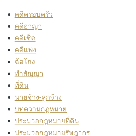
คดีครอบครัว
คดีอาญา
คดีเช็ค
คดีแพ่ง
ฉ้อโกง
ทำสัญญา
ที่ดิน
นายจ้าง-ลูกจ้าง
บทความกฏหมาย
ประมวลกฎหมายที่ดิน
ประมวลกฎหมายรัษฎากร