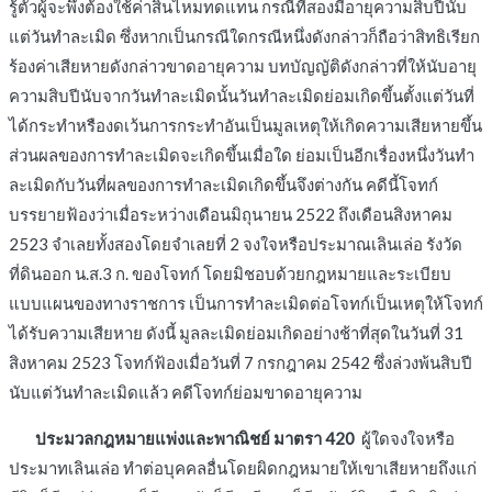
รู้ตัวผู้จะพึงต้องใช้ค่าสินไหมทดแทน กรณีที่สองมีอายุความสิบปีนับ
แต่วันทำละเมิด ซึ่งหากเป็นกรณีใดกรณีหนึ่งดังกล่าวก็ถือว่าสิทธิเรียก
ร้องค่าเสียหายดังกล่าวขาดอายุความ บทบัญญัติดังกล่าวที่ให้นับอายุ
ความสิบปีนับจากวันทำละเมิดนั้นวันทำละเมิดย่อมเกิดขึ้นตั้งแต่วันที่
ได้กระทำหรืองดเว้นการกระทำอันเป็นมูลเหตุให้เกิดความเสียหายขึ้น
ส่วนผลของการทำละเมิดจะเกิดขึ้นเมื่อใด ย่อมเป็นอีกเรื่องหนึ่งวันทำ
ละเมิดกับวันที่ผลของการทำละเมิดเกิดขึ้นจึงต่างกัน คดีนี้โจทก์
บรรยายฟ้องว่าเมื่อระหว่างเดือนมิถุนายน 2522 ถึงเดือนสิงหาคม
2523 จำเลยทั้งสองโดยจำเลยที่ 2 จงใจหรือประมาณเลินเล่อ รังวัด
ที่ดินออก น.ส.3 ก. ของโจทก์ โดยมิชอบด้วยกฎหมายและระเบียบ
แบบแผนของทางราชการ เป็นการทำละเมิดต่อโจทก์เป็นเหตุให้โจทก์
ได้รับความเสียหาย ดังนี้ มูลละเมิดย่อมเกิดอย่างช้าที่สุดในวันที่ 31
สิงหาคม 2523 โจทก์ฟ้องเมื่อวันที่ 7 กรกฎาคม 2542 ซึ่งล่วงพ้นสิบปี
นับแต่วันทำละเมิดแล้ว คดีโจทก์ย่อมขาดอายุความ
ประมวลกฎหมายแพ่งและพาณิชย์ มาตรา 420
ผู้ใดจงใจหรือ
ประมาทเลินเล่อ ทำต่อบุคคลอื่นโดยผิดกฎหมายให้เขาเสียหายถึงแก่