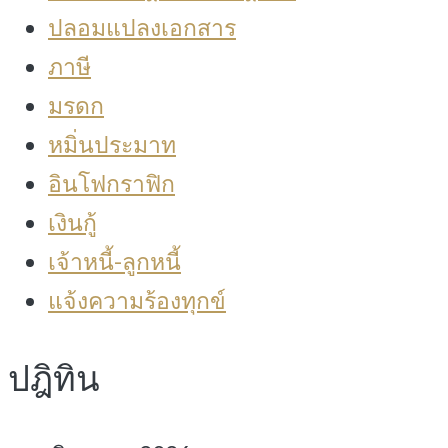
ปลอมแปลงเอกสาร
ภาษี
มรดก
หมิ่นประมาท
อินโฟกราฟิก
เงินกู้
เจ้าหนี้-ลูกหนี้
แจ้งความร้องทุกข์
ปฎิทิน