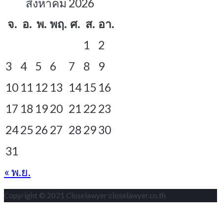
สิงหาคม 2026
จ.
อ.
พ.
พฤ.
ศ.
ส.
อา.
1
2
3
4
5
6
7
8
9
10
11
12
13
14
15
16
17
18
19
20
21
22
23
24
25
26
27
28
29
30
31
« พ.ย.
Copyright © 2021 Closelawyer:closelawyer.co.th
S