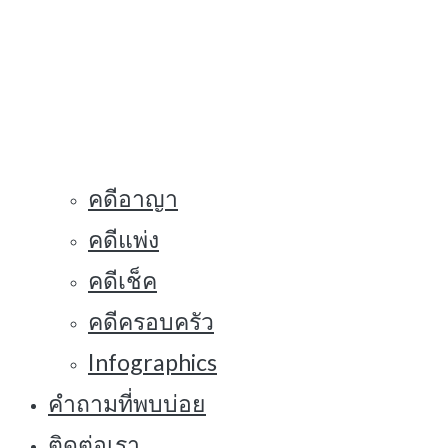
คดีอาญา
คดีแพ่ง
คดีเช็ค
คดีครอบครัว
Infographics
คำถามที่พบบ่อย
ติดต่อเรา