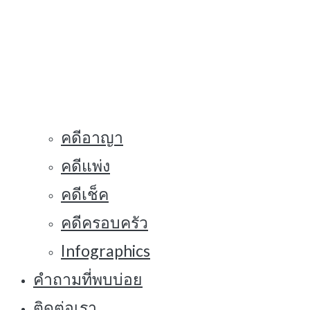
คดีอาญา
คดีแพ่ง
คดีเช็ค
คดีครอบครัว
Infographics
คำถามที่พบบ่อย
ติดต่อเรา