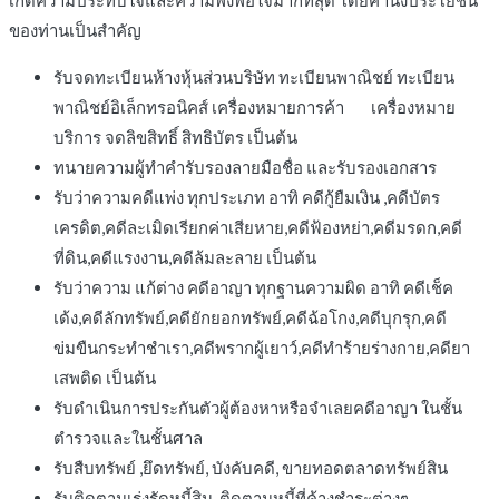
เกิดความประทับใจและความพึงพอใจมากที่สุด โดยคำนึงประโยชน์
ของท่านเป็นสำคัญ
รับจดทะเบียนห้างหุ้นส่วนบริษัท ทะเบียนพาณิชย์ ทะเบียน
พาณิชย์อิเล็กทรอนิคส์ เครื่องหมายการค้า เครื่องหมาย
บริการ จดลิขสิทธิ์ สิทธิบัตร เป็นต้น
ทนายความผู้ทำคำรับรองลายมือชื่อ และรับรองเอกสาร
รับว่าความคดีแพ่ง ทุกประเภท อาทิ คดีกู้ยืมเงิน ,คดีบัตร
เครดิต,คดีละเมิดเรียกค่าเสียหาย,คดีฟ้องหย่า,คดีมรดก,คดี
ที่ดิน,คดีแรงงาน,คดีล้มละลาย เป็นต้น
รับว่าความ แก้ต่าง คดีอาญา ทุกฐานความผิด อาทิ คดีเช็ค
เด้ง,คดีลักทรัพย์,คดียักยอกทรัพย์,คดีฉ้อโกง,คดีบุกรุก,คดี
ข่มขืนกระทำชำเรา,คดีพรากผู้เยาว์,คดีทำร้ายร่างกาย,คดียา
เสพติด เป็นต้น
รับดำเนินการประกันตัวผู้ต้องหาหรือจำเลยคดีอาญา ในชั้น
ตำรวจและในชั้นศาล
รับสืบทรัพย์ ,ยึดทรัพย์, บังคับคดี, ขายทอดตลาดทรัพย์สิน
รับติดตามเร่งรัดหนี้สิน ,ติดตามหนี้ที่ค้างชำระต่างๆ