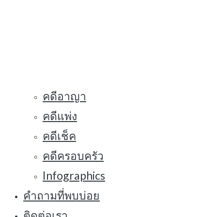
คดีอาญา
คดีแพ่ง
คดีเช็ค
คดีครอบครัว
Infographics
คำถามที่พบบ่อย
ติดต่อเรา