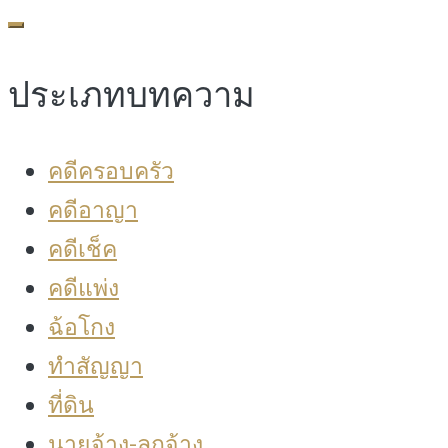
for:
ประเภทบทความ
คดีครอบครัว
คดีอาญา
คดีเช็ค
คดีแพ่ง
ฉ้อโกง
ทำสัญญา
ที่ดิน
นายจ้าง-ลูกจ้าง