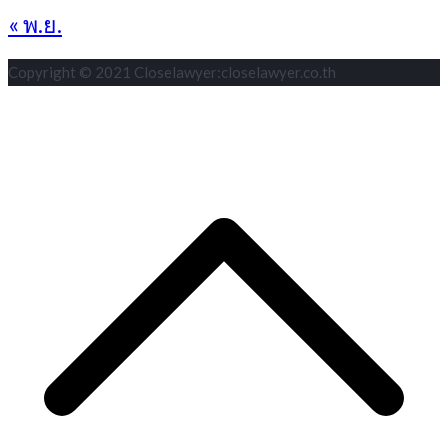
« พ.ย.
Copyright © 2021 Closelawyer:closelawyer.co.th
S
t
t