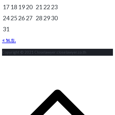
17
18
19
20
21
22
23
24
25
26
27
28
29
30
31
« พ.ย.
Copyright © 2021 Closelawyer:closelawyer.co.th
S
t
t