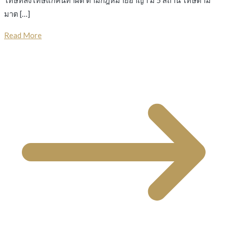
โทษที่ลงโทษแก่คนทำผิด ตามกฎหมายอาญา มี 5 สถาน โทษตาม
มาต […]
Read More