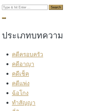
Search
for:
ประเภทบทความ
คดีครอบครัว
คดีอาญา
คดีเช็ค
คดีแพ่ง
ฉ้อโกง
ทำสัญญา