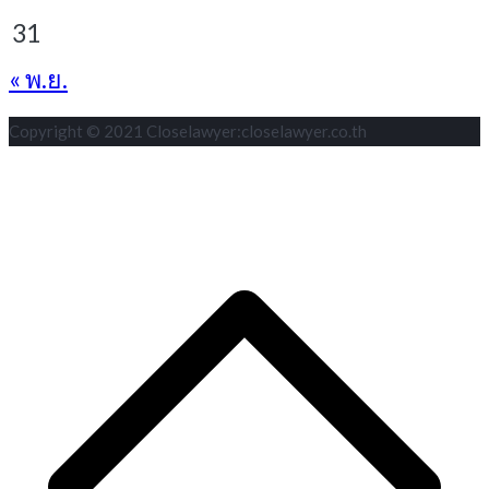
31
« พ.ย.
Copyright © 2021 Closelawyer:closelawyer.co.th
S
t
t