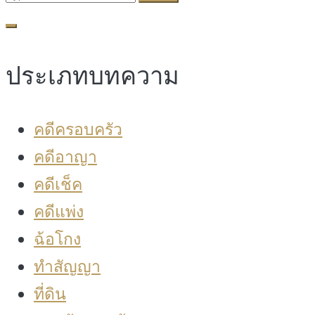
for:
ประเภทบทความ
คดีครอบครัว
คดีอาญา
คดีเช็ค
คดีแพ่ง
ฉ้อโกง
ทำสัญญา
ที่ดิน