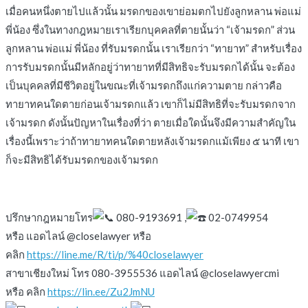
เมื่อคนหนึ่งตายไปแล้วนั้น มรดกของเขาย่อมตกไปยังลูกหลาน พ่อแม่
พี่น้อง ซึ่งในทางกฎหมายเราเรียกบุคคลที่ตายนั้นว่า “เจ้ามรดก” ส่วน
ลูกหลาน พ่อแม่ พี่น้อง ที่รับมรดกนั้น เราเรียกว่า “ทายาท” สำหรับเรื่อง
การรับมรดกนั้นมีหลักอยู่ว่าทายาทที่มีสิทธิจะรับมรดกได้นั้น จะต้อง
เป็นบุคคลที่มีชีวิตอยู่ในขณะที่เจ้ามรดกถึงแก่ความตาย กล่าวคือ
ทายาทคนใดตายก่อนเจ้ามรดกแล้ว เขาก็ไม่มีสิทธิที่จะรับมรดกจาก
เจ้ามรดก ดังนั้นปัญหาในเรื่องที่ว่า ตายเมื่อใดนั้นจึงมีความสำคัญใน
เรื่องนี้เพราะว่าถ้าทายาทคนใดตายหลังเจ้ามรดกแม้เพียง ๕ นาที เขา
ก็จะมีสิทธิได้รับมรดกของเจ้ามรดก
ปรึกษากฎหมายโทร
080-9193691 ,
02-0749954
หรือ แอดไลน์ @closelawyer หรือ
คลิก
https://line.me/R/ti/p/%40closelawyer
สาขาเชียงใหม่ โทร 080-3955536 แอดไลน์ @closelawyercmi
หรือ คลิก
https://lin.ee/Zu2JmNU