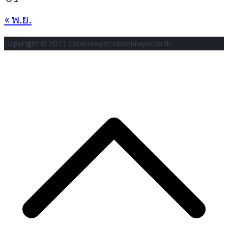
« พ.ย.
Copyright © 2021 Closelawyer:closelawyer.co.th
S
t
t