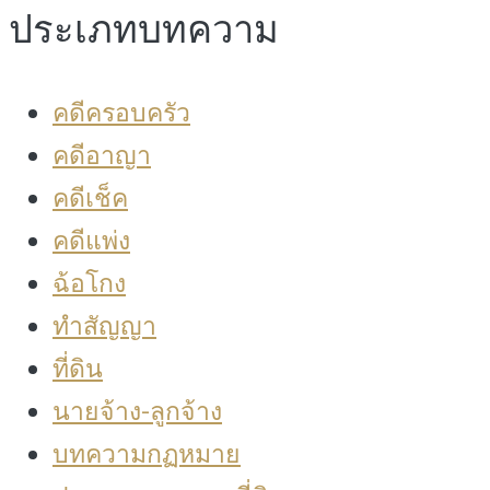
ประเภทบทความ
คดีครอบครัว
คดีอาญา
คดีเช็ค
คดีแพ่ง
ฉ้อโกง
ทำสัญญา
ที่ดิน
นายจ้าง-ลูกจ้าง
บทความกฏหมาย