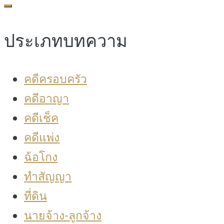
for:
ประเภทบทความ
คดีครอบครัว
คดีอาญา
คดีเช็ค
คดีแพ่ง
ฉ้อโกง
ทำสัญญา
ที่ดิน
นายจ้าง-ลูกจ้าง