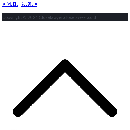
« พ.ย.
ม.ค. »
Copyright © 2021 Closelawyer:closelawyer.co.th
S
t
t