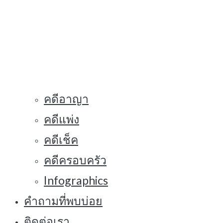
คดีอาญา
คดีแพ่ง
คดีเช็ค
คดีครอบครัว
Infographics
คำถามที่พบบ่อย
ติดต่อเรา