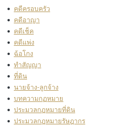
คดีครอบครัว
คดีอาญา
คดีเช็ค
คดีแพ่ง
ฉ้อโกง
ทำสัญญา
ที่ดิน
นายจ้าง-ลูกจ้าง
บทความกฏหมาย
ประมวลกฎหมายที่ดิน
ประมวลกฎหมายรัษฎากร