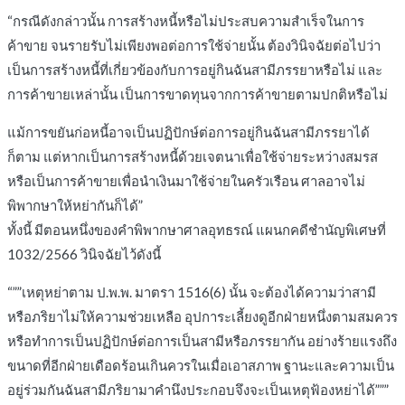
“กรณีดังกล่าวนั้น การสร้างหนี้หรือไม่ประสบความสำเร็จในการ
ค้าขาย จนรายรับไม่เพียงพอต่อการใช้จ่ายนั้น ต้องวินิจฉัยต่อไปว่า
เป็นการสร้างหนี้ที่เกี่ยวข้องกับการอยู่กินฉันสามีภรรยาหรือไม่ และ
การค้าขายเหล่านั้น เป็นการขาดทุนจากการค้าขายตามปกติหรือไม่
แม้การขยันก่อหนี้อาจเป็นปฏิปักษ์ต่อการอยู่กินฉันสามีภรรยาได้
ก็ตาม แต่หากเป็นการสร้างหนี้ด้วยเจตนาเพื่อใช้จ่ายระหว่างสมรส
หรือเป็นการค้าขายเพื่อนำเงินมาใช้จ่ายในครัวเรือน ศาลอาจไม่
พิพากษาให้หย่ากันก็ได้”
ทั้งนี้ มีตอนหนึ่งของคำพิพากษาศาลอุทธรณ์ แผนกคดีชำนัญพิเศษที่
1032/2566 วินิจฉัยไว้ดังนี้
“””เหตุหย่าตาม ป.พ.พ. มาตรา 1516(6) นั้น จะต้องได้ความว่าสามี
หรือภริยาไม่ให้ความช่วยเหลือ อุปการะเลี้ยงดูอีกฝ่ายหนึ่งตามสมควร
หรือทำการเป็นปฏิปักษ์ต่อการเป็นสามีหรือภรรยากัน อย่างร้ายแรงถึง
ขนาดที่อีกฝ่ายเดือดร้อนเกินควรในเมื่อเอาสภาพ ฐานะและความเป็น
อยู่ร่วมกันฉันสามีภริยามาคำนึงประกอบจึงจะเป็นเหตุฟ้องหย่าได้”””