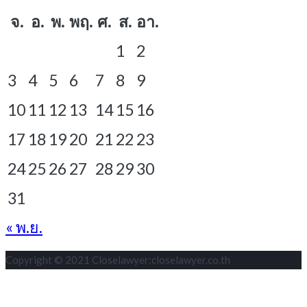
จ.
อ.
พ.
พฤ.
ศ.
ส.
อา.
1
2
3
4
5
6
7
8
9
10
11
12
13
14
15
16
17
18
19
20
21
22
23
24
25
26
27
28
29
30
31
« พ.ย.
Copyright © 2021 Closelawyer:closelawyer.co.th
S