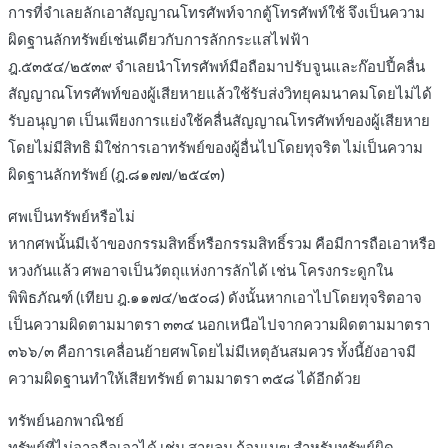
การที่จำเลยลักเอาสัญญาณโทรศัพท์จากตู้โทรศัพท์ใช้ จึงเป็นความ
ผิดฐานลักทรัพย์เช่นเดียวกับการลักกระแสไฟฟ้า
ฎ.๕๓๕๔/๒๕๓๙ จำเลยนำโทรศัพท์มือถือมาปรับจูนและก๊อปปี้คลื่น
สัญญาณโทรศัพท์ของผู้เสียหายแล้วใช้รับส่งวิทยุคมนาคมโดยไม่ได้
รับอนุญาต เป็นเพียงการแย่งใช้คลื่นสัญญาณโทรศัพท์ของผู้เสียหาย
โดยไม่มีสิทธิ มิใช่การเอาทรัพย์ของผู้อื่นไปโดยทุจริต ไม่เป็นความ
ผิดฐานลักทรัพย์ (ฎ.๘๑๗๗/๒๕๔๓)
ศพเป็นทรัพย์หรือไม่
หากศพนั้นมีเจ้าของกรรมสิทธิ์หรือกรรมสิทธิ์รวม คือมีการถือเอาหรือ
หวงกันแล้ว ศพอาจเป็นวัตถุแห่งการลักได้ เช่น โครงกระดูกใน
พิพิธภัณฑ์ (เทียบ ฎ.๑๑๗๔/๒๕๐๘) ดังนั้นหากเอาไปโดยทุจริตอาจ
เป็นความผิดตามมาตรา ๓๓๔ นอกเหนือไปจากความผิดตามมาตรา
๓๖๖/๓ คือการเคลื่อนย้ายศพโดยไม่มีเหตุอันสมควร ทั้งนี้ยังอาจมี
ความผิดฐานทำให้เสียทรัพย์ ตามมาตรา ๓๕๘ ได้อีกด้วย
ทรัพย์นอกพาณิชย์
ทรัพย์ที่ไม่อาจถือเอาได้ เช่น สายลม ก้อนเมฆ สำหรับทรัพย์ผิด