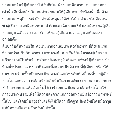
บาดแผลอื่นที่ผู้เสียหายได้รับก็เป็นเพียงแผลฉีกขาดและแผลถลอก
เท่านั้น อีกทั้งหลังเกิดเหตุจำเลยยอมให้ผู้เสียหายเข้าห้องน้ำเพื่อล้าง
บาดแผล พฤติการณ์ ดังกล่าวมีเหตุผลให้เชื่อได้ว่าจำเลยไม่มีเจตนา
ฆ่าผู้เสียหาย คงมีแต่เจตนาทำร้ายเท่านั้น ขณะที่จำเลยนั่งคร่อมผู้เสีย
หายอยู่บนเตียง กระเป๋าสตางค์ของผู้เสียหายวางอยู่บนเตียงและ
จำเลยดึง
ลิ้นชักรื้อค้นทรัพย์สิน ดังนั้น หากจำเลยประสงค์ต่อทรัพย์ตั้งแต่แรก
จำเลยน่าจะรีบลักเอากระเป๋าสตางค์และทรัพย์สินอื่นของผู้เสียหาย
แล้วหลบหนีไปทันที แต่จำเลยยังคงอยู่ในห้องระหว่างที่ผู้เสียหายเข้า
ห้องน้ำประมาณ ๓๐ นาที และเพิ่งหลบหนีหลังจากที่ผู้เสียหายร้องให้
คนช่วย พร้อมทั้งหยิบกระเป๋าสตางค์และโทรศัพท์เคลื่อนที่ของผู้เสีย
หายไป แสดงว่าการลักทรัพย์เกิดขึ้นในภายหลังและขาดตอนจากการ
ทำร้ายร่างกายแล้ว อันเห็นได้ว่าจำเลยไม่มีเจตนาลักทรัพย์โดยใช้
กำลังประทุษร้ายเพื่อให้ความสะดวกแก่การลักทรัพย์หรือการพาทรัพย์
นั้นไป และโดยมีอาวุธจำเลยจึงไม่มีความผิดฐานชิงทรัพย์โดยมีอาวุธ
แต่มีความผิดฐานลักทรัพย์เท่านั้น