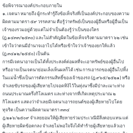
ข้อพิจารณาองค์ประกอบภายใน
๑. เจตนา หมายถึง ผู้กระทำรู้ถึงข้อเท็จริงที่เป็นองค์ประกอบของความ
ผิดตามมาตรา ๕๙ วรรคสาม คือรู้ว่าทรัพย์เป็นของผู้อื่นหรือผู้อื่นเป็น
เจ้าของรวมอยู่ด้วยแต่ไม่จำเป็นต้องรู้ว่าเป็นของใคร
(ฎ.๑๔๓๓/๒๕๓๐) และไม่สำคัญผิดในข้อเท็จจริงตามมาตรา ๖๒ เช่น
เข้าใจว่าตนมีอำนาจเอาไปได้หรือเข้าใจว่าเจ้าของยกให้แล้ว
(ฎ.๓๔๑๒/๒๕๕๐) เป็นต้น
การมีเจตนาอาจเป็นได้ทั้งประสงค์ต่อผลที่จะเอาทรัพย์ของผู้อื่นไป
หรืออาจเป็นเจตนาย่อมเล็งเห็นผลก็ได้ เช่น การเอารถของผู้อื่นไปทิ้ง
ในแม่น้ำซึ่งเป็นการตัดกรรมสิทธิ์ของเจ้าของรถ (ฎ.๙๖๕/๒๕๒๑) หรือ
จำเลยขับรถของผู้เสียหายไปจอดทิง้ไว้ในทุ่งนาซึ่งมีป่าละเมาะห่าง
ถนนประมาณครึ่งกิโลเมตร และห่างจากที่เกิดเหตุประมาณ ๒
กิโลเมตร แสดงว่าจำเลยมีเจตนาเอารถยนต์ของผู้เสียหายไปโดย
ทุจริต เป็นความผิดตามมาตรา ๓๓๔
ฎ.๒๑๖/๒๕๐๙ จำเลยยอมให้ผู้เสียหายร่วมประเวณีมีสิ่งตอบแทน แต่
ผู้เสียหายผิดข้อตกลง จำเลยไม่พอใจจึงได้ทำร้ายผู้เสียหายแล้วเอา