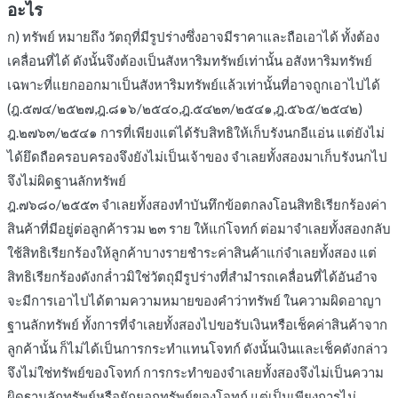
อะไร
ก) ทรัพย์ หมายถึง วัตถุที่มีรูปร่างซึ่งอาจมีราคาและถือเอาได้ ทั้งต้อง
เคลื่อนที่ได้ ดังนั้นจึงต้องเป็นสังหาริมทรัพย์เท่านั้น อสังหาริมทรัพย์
เฉพาะที่แยกออกมาเป็นสังหาริมทรัพย์แล้วเท่านั้นที่อาจถูกเอาไปได้
(ฎ.๕๗๔/๒๕๒๗,ฎ.๘๑๖/๒๕๔๐,ฎ.๕๔๒๓/๒๕๔๑,ฎ.๕๖๕/๒๕๔๒)
ฎ.๒๗๖๓/๒๕๔๑ การที่เพียงแต่ได้รับสิทธิให้เก็บรังนกอีแอ่น แต่ยังไม่
ได้ยึดถือครอบครองจึงยังไม่เป็นเจ้าของ จำเลยทั้งสองมาเก็บรังนกไป
จึงไม่ผิดฐานลักทรัพย์
ฎ.๗๖๘๐/๒๕๕๓ จำเลยทั้งสองทำบันทึกข้อตกลงโอนสิทธิเรียกร้องค่า
สินค้าที่มีอยู่ต่อลูกค้ารวม ๒๓ ราย ให้แก่โจทก์ ต่อมาจำเลยทั้งสองกลับ
ใช้สิทธิเรียกร้องให้ลูกค้าบางรายชำระค่าสินค้าแก่จำเลยทั้งสอง แต่
สิทธิเรียกร้องดังกล่ำวมิใช่วัตถุมีรูปร่างที่สำมำรถเคลื่อนที่ได้อันอำจ
จะมีการเอาไปได้ตามความหมายของคำว่าทรัพย์ ในความผิดอาญา
ฐานลักทรัพย์ ทั้งการที่จำเลยทั้งสองไปขอรับเงินหรือเช็คค่าสินค้าจาก
ลูกค้านั้น ก็ไม่ได้เป็นการกระทำแทนโจทก์ ดังนั้นเงินและเช็คดังกล่าว
จึงไม่ใช่ทรัพย์ของโจทก์ การกระทำของจำเลยทั้งสองจึงไม่เป็นความ
ผิดฐานลักทรัพย์หรือยักยอกทรัพย์ของโจทก์ แต่เป็นเพียงการไม่