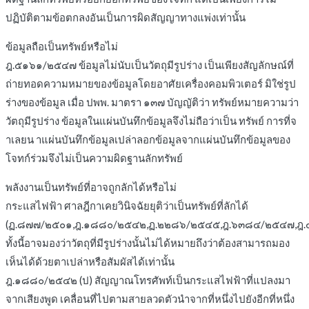
ปฏิบัติตามข้อตกลงอันเป็นการผิดสัญญาทางแพ่งเท่านั้น
ข้อมูลถือเป็นทรัพย์หรือไม่
ฎ.๕๑๖๑/๒๕๔๗ ข้อมูลไม่นับเป็นวัตถุมีรูปร่าง เป็นเพียงสัญลักษณ์ที่
ถ่ายทอดความหมายของข้อมูลโดยอาศัยเครื่องคอมพิวเตอร์ มิใช่รูป
ร่างของข้อมูล เมื่อ ปพพ. มาตรา ๑๓๗ บัญญัติว่า ทรัพย์หมายความว่า
วัตถุมีรูปร่าง ข้อมูลในแผ่นบันทึกข้อมูลจึงไม่ถือว่าเป็น ทรัพย์ การที่จ
าเลยน าแผ่นบันทึกข้อมูลเปล่าลอกข้อมูลจากแผ่นบันทึกข้อมูลของ
โจทก์ร่วมจึงไม่เป็นความผิดฐานลักทรัพย์
พลังงานเป็นทรัพย์ที่อาจถูกลักได้หรือไม่
กระแสไฟฟ้า ศาลฎีกาเคยวินิจฉัยยุติว่าเป็นทรัพย์ที่ลักได้
(ฏ.๘๗๗/๒๕๐๑,ฎ.๑๘๘๐/๒๕๔๒,ฏ.๒๒๘๖/๒๕๔๕,ฎ.๖๓๘๔/๒๕๔๗,ฎ
ทั้งนี้อาจมองว่าวัตถุที่มีรูปร่างนั้นไม่ได้หมายถึงว่าต้องสามารถมอง
เห็นได้ด้วยตาเปล่าหรือสัมผัสได้เท่านั้น
ฎ.๑๘๘๐/๒๕๔๒ (ป) สัญญาณโทรศัพท์เป็นกระแสไฟฟ้าที่แปลงมา
จากเสียงพูด เคลื่อนที่ไปตามสายลวดตัวนำจากที่หนึ่งไปยังอีกที่หนึ่ง