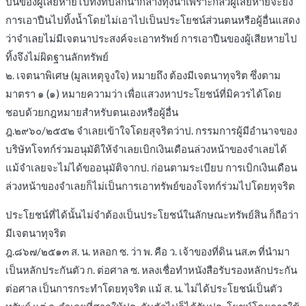
ปืนของผู้เสียหายไปทิ้งที่ปลักน้ำกลางทุ่งนาเพราะกลัวผู้เสียหายจะยิง
การเอาปืนไปทิ้งน้ำโดยไม่เอาไปเป็นประโยชน์ส่วนตนหรือผู้อื่นแสดง
ว่าจำเลยไม่มีเจตนาประสงค์จะเอาทรัพย์ การเอาปืนของผู้เสียหายไป
ทิ้งจึงไม่ผิดฐานลักทรัพย์
๒. เจตนาพิเศษ (มูลเหตุจูงใจ) หมายถึง ต้องมีเจตนาทุจริต ซึ่งตาม
มาตรา ๑ (๑) หมายความว่า เพื่อแสวงหาประโยชน์ที่มิควรได้โดย
ชอบด้วยกฎหมายสำหรับตนเองหรือผู้อื่น
ฎ.๒๙๖๐/๒๕๕๒ จำเลยเข้าใจโดยสุจริตว่าป. กรรมการผู้มีอำนาจของ
บริษัทโจทก์ร่วมอนุมัติให้จำเลยเบิกเงินเดือนล่วงหน้าของจำเลยได้
แม้จำเลยจะไม่ได้ขออนุมัติจากป. ก่อนตามระเบียบ การเบิกเงินเดือน
ล่วงหน้าของจำเลยก็ไม่เป็นการเอาทรัพย์ของโจทก์ร่วมไปโดยทุจริต
ประโยชน์ที่ได้นั้นไม่จำต้องเป็นประโยชน์ในลักษณะทรัพย์สิน ก็ถือว่า
มีเจตนาทุจริต
ฎ.๘๖๗/๒๕๑๓ ส. น. หลอก ซ. ว่า พ. คือ ว. เจ้าของที่ดิน นส.๓ ที่นำมา
เป็นหลักประกันตัว ก. ต่อศาล ซ. หลงเชื่อทำหนังสือรับรองหลักประกัน
ต่อศาล เป็นการกระทำโดยทุจริต แม้ ส. น. ไม่ได้ประโยชน์เป็นตัว