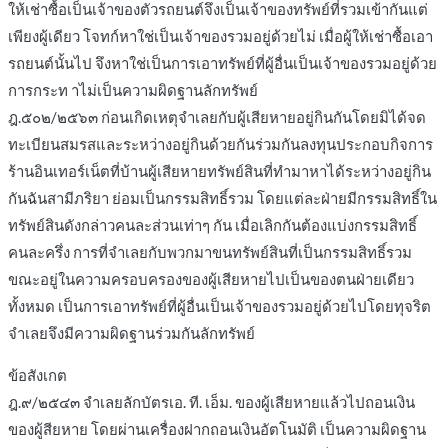
ให้เช่าซื้อเป็นเจ้าของตัวรถยนต์จึงเป็นเจ้าของทรัพย์ที่รวมเข้ากันแต่
เพียงผู้เดียว โจทก์หาใช่เป็นเจ้าของรวมอยู่ด้วยไม่ เมื่อผู้ให้เช่าซื้อเอา
รถยนต์นั้นไป จึงหาใช่เป็นการเอาทรัพย์ที่ผู้อื่นเป็นเจ้าของรวมอยู่ด้วย
การกระท าไม่เป็นความผิดฐานลักทรัพย์
ฎ.๕๐๒/๒๕๖๓ ก่อนเกิดเหตุจำเลยกับผู้เสียหายอยู่กินกันโดยมิได้จด
ทะเบียนสมรสและระหว่างอยู่กินด้วยกันร่วมกันลงทุนประกอบกิจการ
ร้านอินเทอร์เน็ตที่บ้านผู้เสียหายทรัพย์สินที่ทำมาหาได้ระหว่างอยู่กิน
กันฉันสามีภริยา ย่อมเป็นกรรมสิทธิ์รวม โดยแต่ละฝ่ายมีกรรมสิทธิ์ใน
ทรัพย์สินดังกล่าวคนละส่วนเท่าๆ กัน เมื่อเลิกกันต้องแบ่งกรรมสิทธิ์
คนละครึ่ง การที่จำเลยกับพวกมาขนทรัพย์สินที่เป็นกรรมสิทธิ์รวม
ขณะอยู่ในความครอบครองของผู้เสียหายไปเป็นของตนฝ่ายเดียว
ทั้งหมด เป็นการเอาทรัพย์ที่ผู้อื่นเป็นเจ้าของรวมอยู่ด้วยไปโดยทุจริต
จำเลยจึงมีความผิดฐานร่วมกันลักทรัพย์
ข้อสังเกต
ฎ.๙/๒๕๔๓ จำเลยลักบัตรเอ. ที. เอ็ม. ของผู้เสียหายแล้วไปถอนเงิน
ของผู้สียหาย โดยผ่านเครื่องฝากถอนเงินอัตโนมัติ เป็นความผิดฐาน