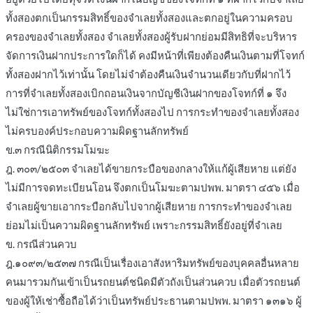
ทั้งสองตกเป็นกรรมสิทธิ์ของจำเลยทั้งสองและตกอยู่ในความครอบ
ครองของจำเลยทั้งสอง จำเลยทั้งสองผู้รับฝากย่อมมีสิทธิที่จะบริหาร
จัดการเงินฝากประการใดก็ได้ คงมีหน้าที่เพียงต้องคืนเงินตามที่โจทก์
ทั้งสองฝากไว้เท่านั้น โดยไม่จำต้องคืนเงินจำนวนเดียวกับที่ฝากไว้
การที่จำเลยทั้งสองเบิกถอนเงินจากบัญชีเงินฝากของโจทก์ที่ ๑ จึง
ไม่ใช่การเอาทรัพย์ของโจทก์ทั้งสองไป การกระทำของจำเลยทั้งสอง
ไม่ครบองค์ประกอบความผิดฐานลักทรัพย์
ข.๓ กรณีนิติกรรมโมฆะ
ฎ. ๓๐๓/๒๕๐๓ จำเลยได้ขายกระบือของกลางให้แก้ผู้เสียหาย แต่ยัง
ไม่มีการจดทะเบียนโอน จึงตกเป็นโมฆะตามปพพ. มาตรา ๔๕๖ เมื่อ
จำเลยผู้ขายเอากระบือกลับไปจากผู้เสียหาย การกระทำของจำเลย
ย่อมไม่เป็นความผิดฐานลักทรัพย์ เพราะกรรมสิทธิ์ยังอยู่ที่จำเลย
ข. กรณีส่วนควบ
ฎ.๑๐๙๓/๒๕๓๗ กรณีเป็นเรื่องเอาสังหาริมทรัพย์ของบุคคลอื่นหลาย
คนมารวมกันเข้าเป็นรถยนต์ชนิดมีตัวถังเป็นส่วนควบ เมื่อตัวรถยนต์
ของผู้ให้เช่าซื้อถือได้ว่าเป็นทรัพย์ประธานตามปพพ. มาตรา ๑๓๑๖ ผู้