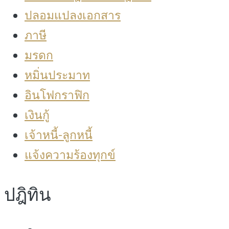
ปลอมแปลงเอกสาร
ภาษี
มรดก
หมิ่นประมาท
อินโฟกราฟิก
เงินกู้
เจ้าหนี้-ลูกหนี้
แจ้งความร้องทุกข์
ปฎิทิน