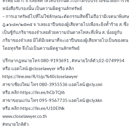
ทรัพย์ แต่ ก. จำเลยที่ศาลให้ประกันตัวไปก็ได้รับประโยชน์โดยการใช้
หนังสือรับรองนั้น เป็นความผิดฐานลักทรัพย์
– การเอาทรัพย์ไปที่ไม่ใช่ลักษณะตัดกรรมสิทธิ์ไม่ถือว่ามีเจตนาพิเศษ
ฎ.๑๖๔๓/๒๕๓๕ จ าเลยเอาปืนของผู้เสียหายไปเพื่อจะยิงท้ำร้าย ส. ซึ่ง
เป็นชู้กับภริยาของจำเลยด้วยความบันดาลโทสะที่เห็น ส. นั่งอยู่กับ
ภริยาของจำเลย มิได้มีเจตนาที่จะเอาปืนของผู้เสียหายไปเป็นของตน
โดยทุจริต จึงไม่เป็นความผิดฐานลักทรัพย์
ปรึกษากฎหมายโทร 080-9193691 , #ทนายใกล้ตัว,02-0749954
หรือ แอดไลน์ @closelawyer หรือ คลิก
https://line.me/R/ti/p/%40closelawyer
สาขาเชียงใหม่ โทร 080-3955536 แอดไลน์ @cly.cmi
หรือ คลิก https://lin.ee/hCbTQl6
สาขาขอนแก่น โทร 095-9567735 แอดไลน์ @cly.kkn
หรือ คลิก https://lin.ee/U10ElNk
www.closelawyer.co.th
#ทนายใกล้ตัว