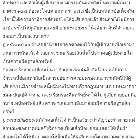
ลักบัตรฯ และลักเงินผู้เสียหาย ต่างกรรมกันและยังเป็นความผิดตาม
มาตรา ๑๘๘ ต้องลงโทษตามมาตรา ๑๘๘ ซึ่งเป็นบทหนักข้อเท็จจริง
เรื่องนี้ได้ความว่ามีการส่งบัตรไปให้ผู้เสียหายแล้ว ส่วนถ้ายังไม่มีการ
ส่งบัตรฯไปให้ผู้เสียหายเคยมี ฎ.๖๑๓/๒๕๔๐ วินิจฉัยว่าเงินที่จำเลยกด
ออกมาเป็นของธนาคาร
ฎ.๖๕๐/๒๕๑๐ จำเลยจำนำสร้อยคอของตนไว้กับผู้เสียหายเพื่อเอามา
เล่นการพนันแล้วจำเลยกระชากสร้อยเส้นนั้นไปจากคอผู้เสียหาย ไม่
เป็นความผิดฐานลักทรัพย์
ข้อเท็จจริงหากเปลี่ยนเป็นว่า จำเลยแพ้พนันจึงตีสร้อยคอเป็นการ
ชำระหนี้ย่อมเท่ากับเป็นการมอบการครอบครองสละกรรมสิทธิ์ให้ผู้
เสียหาย แม้การชำระหนี้พนันจะไม่ชอบด้วยกฎหมาย แต่ ปพพ.มาตรา
๔๑๑ บัญญัติว่าหาอาจจะเรียกร้องคืนทรัพย์หาได้ไม่ ผู้เสียหายย่อมมีอ
านาจเหนือทรัพย์แล้ว หากจ าเลยเอากลับมาย่อมมีความผิดฐานลัก
ทรัพย์
ฎ.๓๘๕๕/๒๕๖๓ แม้ลำคอเห็นได้ว่าเป็นอวัยวะสำคัญของร่างกาย แต่
ลักษณะของบาดแผลซึ่งฉีกขาดเพียงเล็กน้อย ย่อมแสดงให้เห็นว่า
จำเลยไม่ได้ใช้มีดปาดคอให้ลึกเพื่อให้ผู้เสียหายถึงแก่ความตาย ส่วน