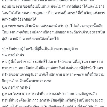
กฎหมาย เช่น ของเถื่อนเป็นต้น แม้จะไม่สามารถถือเอาได้และไม่อาจ
โอนกันได้โดยผลของกฎหมาย ก็สามารถเป็นทรัพย์ที่เป็นวัตถุแห่งการ
ลักทรัพย์หรือยักยอกได้
ฎ.๑๙๗/๒๔๙๐ เจ้าพนักงานสรรพสามิตจับสุราไปแล้ว เอาสุรานั้นเสีย
โดยเจตนาทุจริตย่อมมีความผิดฐานยักยอก และถือว่าเจ้าของสุราเป็น
ผู้เสียหายมีอำนาจฟ้องขอให้ลงโทษได้
ข) ทรัพย์ของผู้อื่นหรือที่ผู้อื่นเป็นเจ้าของรวมอยู่ด้วย
ข.๑ กรณีจำนำ
หากผู้ที่เป็นเจ้าของกรรมสิทธิ์ไปเอาทรัพย์ของตนที่อยู่ในความครอบ
ครองของบุคคลอื่นย่อมไม่ผิดฐานลักทรัพย์ ดังนั้นการที่ผู้จำนำไปเอา
ทรัพย์ของตนจากผู้รับจำนำจึงไม่ผิดตาม มาตรา ๓๓๔ แต่ทั้งนี้มีความ
ผิดฐานโกงเจ้าหนี้ตามาตรา ๓๔๙
ข.๒ กรณีฝากทรัพย์
ฎ.๖๒๔/๒๕๕๓ การกระทำที่จะครบองค์ประกอบความผิดฐานลัก
ทรัพย์นั้น จะต้องเป็นการเอาทรัพย์ของผู้อื่นหรือที่ผู้อื่นเป็นเจ้าของรวม
อยู่ด้วยไปโดยทุจริต เงินฝากในบัญชีของโจทก์ที่ ๑ ที่ฝากไว้กับจำเลย