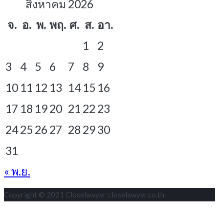
สิงหาคม 2026
จ.
อ.
พ.
พฤ.
ศ.
ส.
อา.
1
2
3
4
5
6
7
8
9
10
11
12
13
14
15
16
17
18
19
20
21
22
23
24
25
26
27
28
29
30
31
« พ.ย.
Copyright © 2021 Closelawyer:closelawyer.co.th
S