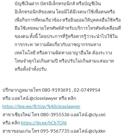
บัญชีเงินฝาก บัตรอิเล็กทรอนิกส์ หรือบัญชีเงิน
อิเล็กทรอนิกส์ของตน โดยมิได้มีเจตนาใช้เพื่อตนหรือ
เพื่อกิจการที่ตนเกี่ยวข้อง หรือยินยอมให้บุคคลอื่นใช้หรือ
ยืมใช้เลขหมายโทรศัพท์สำหรับบริการโทรศัพท์เคลื่อนที่
ของตน ทั้งนี้ โดยประการที่รู้หรือควรรู้ว่าจะนำไปใช้ใน
การกระท าความผิดเกี่ยวกับอาชญากรรมทาง
เทคโนโลยี หรือความผิดทางอาญาอื่นใด ต้องระวาง
โทษจำคุกไม่เกินสามปี หรือปรับไม่เกินสามแสนบาท
หรือทั้งจำทั้งปรับ
ปรึกษากฎหมายโทร 080-9193691 , 02-0749954
หรือ แอดไลน์ @closelawyer หรือ คลิก
https://line.me/R/ti/p/%40closelawyer
สาขาเชียงใหม่ โทร 080-3955536 แอดไลน์ @cly.cmi
หรือ คลิก
https://lin.ee/hCbTQl6
สาขาขอนแก่น โทร 095-9567735 แอดไลน์ @cly.kkn