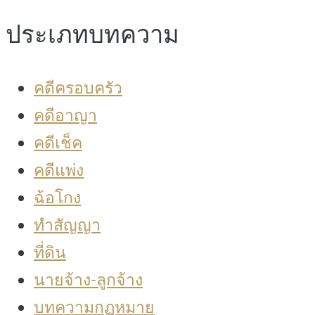
ประเภทบทความ
คดีครอบครัว
คดีอาญา
คดีเช็ค
คดีแพ่ง
ฉ้อโกง
ทำสัญญา
ที่ดิน
นายจ้าง-ลูกจ้าง
บทความกฏหมาย