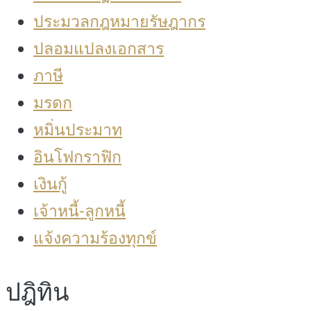
ประมวลกฎหมายรัษฎากร
ปลอมแปลงเอกสาร
ภาษี
มรดก
หมิ่นประมาท
อินโฟกราฟิก
เงินกู้
เจ้าหนี้-ลูกหนี้
แจ้งความร้องทุกข์
ปฎิทิน