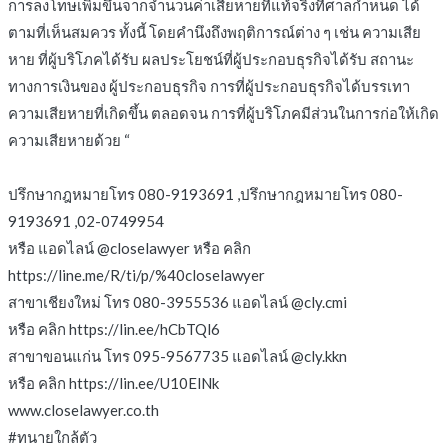
การลงโทษเพิ่มขึ้นจากจำนวนค่าเสียหายที่แท้จริงที่ศาลกำหนด ได้
ตามที่เห็นสมควร ทั้งนี้ โดยคำนึงถึงพฤติการณ์ต่าง ๆ เช่น ความเสีย
หาย ที่ผู้บริโภคได้รับ ผลประโยชน์ที่ผู้ประกอบธุรกิจได้รับ สถานะ
ทางการเงินของ ผู้ประกอบธุรกิจ การที่ผู้ประกอบธุรกิจได้บรรเทา
ความเสียหายที่เกิดขึ้น ตลอดจน การที่ผู้บริโภคมีส่วนในการก่อให้เกิด
ความเสียหายด้วย “
ปรึกษากฎหมายโทร 080-9193691 ,ปรึกษากฎหมายโทร 080-
9193691 ,02-0749954
หรือ แอดไลน์ @closelawyer หรือ คลิก
https://line.me/R/ti/p/%40closelawyer
สาขาเชียงใหม่ โทร 080-3955536 แอดไลน์ @cly.cmi
หรือ คลิก https://lin.ee/hCbTQl6
สาขาขอนแก่น โทร 095-9567735 แอดไลน์ @cly.kkn
หรือ คลิก https://lin.ee/U10ElNk
www.closelawyer.co.th
#ทนายใกล้ตัว