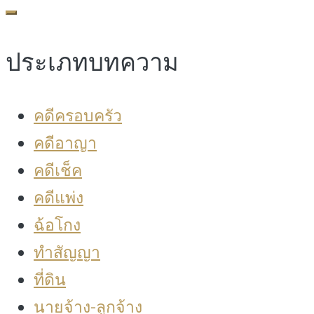
for:
ประเภทบทความ
คดีครอบครัว
คดีอาญา
คดีเช็ค
คดีแพ่ง
ฉ้อโกง
ทำสัญญา
ที่ดิน
นายจ้าง-ลูกจ้าง