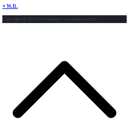
« พ.ย.
Copyright © 2021 Closelawyer:closelawyer.co.th
S
t
t