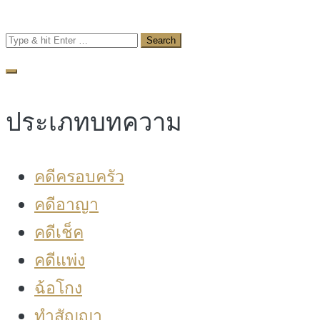
Search
for:
ประเภทบทความ
คดีครอบครัว
คดีอาญา
คดีเช็ค
คดีแพ่ง
ฉ้อโกง
ทำสัญญา