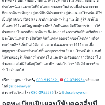
การจดทะเบียนสิทธิเก็บกินก็ไม่ได้ระบุจำกัดว่าให้โจทก์มีสิทธิถือเอา
ประโยชน์แต่เฉพาะในที่ดินโดยแยกออกเป็นส่วนหนึ่งต่างหากจาก
ตึกแถวพิพาทที่ปลูกอยู่บนที่ดินที่จำเลยเช่าอยู่นั้นและแม้โจทก์จะมิใช่
เป็นผู้ทำสัญญาให้จำเลยเช่าตึกแถวพิพาทในฐานะเป็นผู้ให้เช่าก็ไม่
เป็นเหตุให้โจทก์ในฐานะผู้ทรงสิทธิเก็บกินหมดสิทธิในการจัดการให้
จำเลยออกไปจากตึกแถวพิพาทซึ่งเป็นการจัดการทรัพย์สินหรือถือเอา
ประโยชน์แห่งทรัพย์สินในที่ดินนั้นจนตลอดชีวิตของโจทก์ตามที่จด
ทะเบียนสิทธิเก็บกินไว้ดังกล่าวตาม ป.พ.พ.มาตรา1417 และเมื่อ
สัญญาเช่าตึกแถวพิพาทได้สิ้นอายุการเช่าแล้ว และโจทก์ไม่ประสงค์
ให้จำเลยอยู่ในตึกแถวพิพาทต่อไป และมีหนังสือบอกกล่าวให้ออกไป
จำเลยย่อมไม่มีสิทธิอยู่ในตึกแถวพิพาทต่อไป โจทก์จึงมีอำนาจฟ้อง
ขับไล่จำเลยได้
ปรึกษากฎหมายโทร
080-9193691
,
02-0749954
หรือ แอด
ไลน์
@closelawyer
สาขาเชียงใหม่ โทร
080-3955536
ไลน์
@closelawyercmi
จดทะเบียนยินยอมให้บุคคลอื่นมี