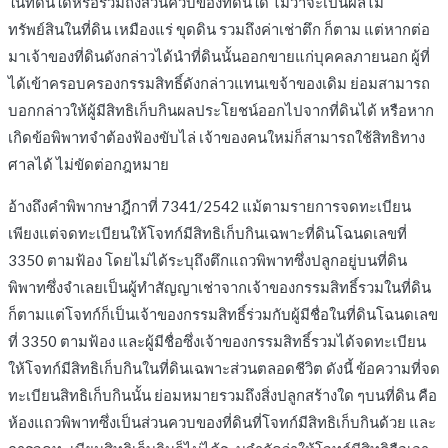
ในที่ดินใดหรือรวมถึงส่วนควบของที่ดินใด ไม่ว่าจะเป็นผลไม้
ทรัพย์สินในที่ดิน เหมืองแร่ ขุดดิน รวมถึงค่าเช่าตึก ก็ตาม แต่หากต่อ
มาเจ้าของที่ดินดังกล่าวได้นำที่ดินนั้นออกขายแก่บุคคลภายนอก ผู้ที่
ได้เข้าครอบครองกรรมสิทธิ์ดังกล่าวแทนเขจ้าของเดิม ย่อมสามารถ
บอกกล่าวให้ผู้มีสิทธิเก็บกินผลประโยชน์ออกไปจากที่ดินได้ หรือหาก
เกิดข้อพิพาทจำต้องฟ้องขับไล่ เจ้าของคนใหม่ก็สามารถใช้สิทธิทาง
ศาลได้ ไม่ขัดต่อกฎหมาย
อ้างถึงคำพิพากษาฎีกาที่ 7341/2542 แม้ตามรายการจดทะเบียน
เพียงแต่จดทะเบียนให้โจทก์มีสิทธิเก็บกินเฉพาะที่ดินโฉนดเลขที่
3350 ตามฟ้อง โดยไม่ได้ระบุถึงตึกแถวพิพาทซึ่งปลูกอยู่บนที่ดิน
พิพาทซึ่งจำเลยเป็นผู้ทำสัญญาเช่าจากเจ้าของกรรมสิทธิ์รวมในที่ดิน
ก็ตามแต่โจทก์ก็เป็นเจ้าของกรรมสิทธิ์ร่วมกับผู้มีชื่อในที่ดินโฉนดเลข
ที่ 3350 ตามฟ้อง และผู้มีชื่อซึ่งเจ้าของกรรมสิทธิ์รวมได้จดทะเบียน
ให้โจทก์มีสิทธิเก็บกินในที่ดินเฉพาะส่วนตลอดชีวิต ดังนี้ ข้อความที่จด
ทะเบียนสิทธิเก็บกินนั้น ย่อมหมายรวมถึงสิ่งปลูกสร้างใด ๆบนที่ดิน คือ
ห้องแถวพิพาทซึ่งเป็นส่วนควบของที่ดินที่โจทก์มีสิทธิเก็บกินด้วย และ