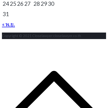
24
25
26
27
28
29
30
31
« พ.ย.
Copyright © 2021 Closelawyer:closelawyer.co.th
S
t
t