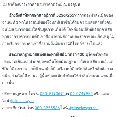
ไม่ จำต้องชำระราคาตามราคาทรัพย์ ณ ปัจจุบัน
อ้างถึงคำพิพากษาศาลฎีกาที่ 5236/2559
การกระทำละเมิดของ
จำเลยที่ 1 ทำให้รถยนต์ของโจทก์ที่เช่าซื้อได้รับความเสียหายทั้งคัน
จนไม่สามารถซ่อมให้คืนสู่สภาพเดิมได้ โจทก์ย่อมมีสิทธิเรียกค่าเสีย
หายจากราคารถยนต์ที่เช่าซื้อมาตามสภาพและราคาขณะเกิดเหตุ ไม่
อาจเรียกจากราคาเช่าซื้อรวมถึงเงินดาวน์ที่โจทก์ชำระไปแล้ว
ประมวลกฎหมายแพ่งและพาณิชย์ มาตรา 420
ผู้ใดจงใจหรือ
ประมาทเลินเล่อ ทำต่อบุคคลอื่นโดยผิดกฎหมายให้เขาเสียหายถึงแก่
ชีวิตก็ดี แก่ร่างกายก็ดี อนามัยก็ดี เสรีภาพก็ดี ทรัพย์สินหรือสิทธิอย่าง
หนึ่งอย่างใดก็ดี ท่านว่าผู้นั้นทำละเมิดจำต้องใช้ค่าสินไหมทดแทนเพื่อ
การนั้น
ปรึกษากฎหมายโทร📞
080-9193691
,☎️
02-0749954
หรือ แอด
ไลน์
@closelawyer
สาขาเชียงใหม่ โทร
080-3955536
ไลน์
@closelawyercmi