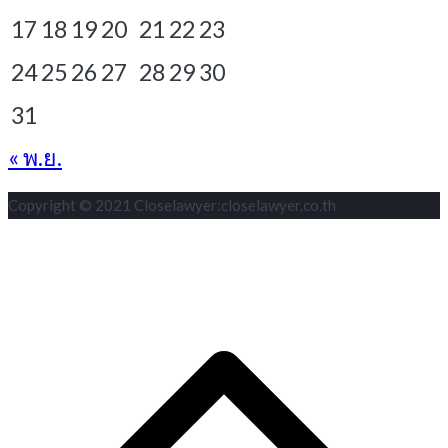
17
18
19
20
21
22
23
24
25
26
27
28
29
30
31
« พ.ย.
Copyright © 2021 Closelawyer:closelawyer.co.th
S
t
t