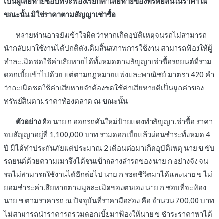
เป็นผู้เสียหายชอบที่จะฟ้องเรียกค่าเสียหายของทรัพย์สินในราคา ณ
ขณะนั้น มิใช่ราคาตามสัญญาเช่าซื้อ
หลายท่านอาจยังเข้าใจผิดว่าหากเกิดอุบัติเหตุจนรถไม่สามารถ
นำกลับมาใช้งานได้ปกติดังเดิมสิ้นสภาพการใช้งาน สามารถฟ้องให้ผู้
ทำละเมิดชดใช้ค่าเสียหายได้ทั้งหมดตามสัญญาเช่าซื้อรถยนต์ที่รวม
ดอกเบี้ยเข้าไปด้วย แต่ตามกฎหมายแพ่งและพาณิชย์ มาตรา 420 คำ
ว่าละเมิดชดใช้ค่าเสียหายจำต้องชดใช้ค่าเสียหายตีเป็นมูลค่าของ
ทรัพย์สินตามราคาท้องตลาด ณ ขณะนั้น
ตัวอย่าง
คือ นาย ก ออกรถคันใหม่ป้ายแดงทำสัญญาเช่าซื้อ ราคา
จบสัญญาอยู่ที่ 1,100,000 บาท รวมดอกเบี้ยแล้วผ่อนชำระทั้งหมด 4
ปี มิได้ทำประกันภัยแต่ประมาณ 2 เดือนต่อมาเกิดอุบัติเหตุ นาย ข ขับ
รถยนต์ด้วยความเมาจึงได้ชนเข้ากลางลำรถของ นาย ก อย่างจัง จน
รถไม่สามารถใช้งานได้อีกต่อไป นาย ก รอดชีวิตมาได้และนาย ข ไม่
ยอมชำระค่าเสียหายตามมูลละเมิดของตนเอง นาย ก ชอบที่จะฟ้อง
นาย ข ตามราคารถ ณ ปัจจุบันที่ราคามือสอง คือ จำนวน 700,00 บาท
ไม่สามารถนำราคารถรวมดอกเบี้ยมาฟ้องให้นาย ข ชำระราคาหาได้