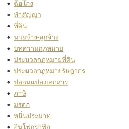
ฉ้อโกง
ทำสัญญา
ที่ดิน
นายจ้าง-ลูกจ้าง
บทความกฏหมาย
ประมวลกฎหมายที่ดิน
ประมวลกฎหมายรัษฎากร
ปลอมแปลงเอกสาร
ภาษี
มรดก
หมิ่นประมาท
อินโฟกราฟิก