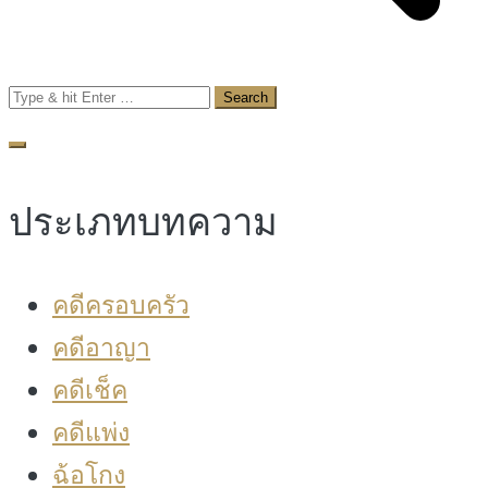
Search
for:
ประเภทบทความ
คดีครอบครัว
คดีอาญา
คดีเช็ค
คดีแพ่ง
ฉ้อโกง