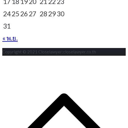
17
18
19
20
21
22
23
24
25
26
27
28
29
30
31
« พ.ย.
Copyright © 2021 Closelawyer:closelawyer.co.th
S
t
t