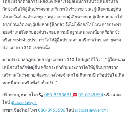
โดยไม่จำกัดวิธีการ เพียงแต่ให้สำเร็จผลเป็นการหน่วงเหนี่ยวหรือ
กักขังหรือให้ผู้อื่นปราศจากเสรีภาพในร่างกาย ขณะผู้เสียหายอยู่กับ
จำเลยในบ้าน จำเลยพูดข่มขู่ว่าจะฆ่าผู้เสียหายหากผู้เสียหายออกไป
จากบ้านเกิดเหตุ ผู้เสียหายรู้สึกกลัว จึงไม่ได้ออกไปไหน การกระทำ
ของจำเลยจึงครบองค์ประกอบความผิดฐานหน่วงเหนี่ยวหรือกักขัง
หรือกระทำด้วยประการใดให้ผู้อื่นปราศจากเสรีภาพในร่างกายตาม
ป.อ. มาตรา 310 วรรคหนึ่ง
ตามประมวลกฎหมายอาญา มาตรา 310 ได้บัญญัติไว้ว่า ” ผู้ใดหน่วง
เหนี่ยวหรือกักขังผู้อื่น หรือกระทำด้วยประการใดให้ผู้อื่นปราศจาก
เสรีภาพในร่างกาย ต้องระวางโทษจำคุกไม่เกินสามปี หรือปรับไม่เกิน
หกหมื่นบาทหรือทั้งจำทั้งปรับ ”
ปรึกษากฎหมายโทร
080-9193691
,
02-0749954
หรือ แอด
ไลน์
@closelawyer
สาขาเชียงใหม่ โทร
080-3955536
ไลน์
@closelawyercmi