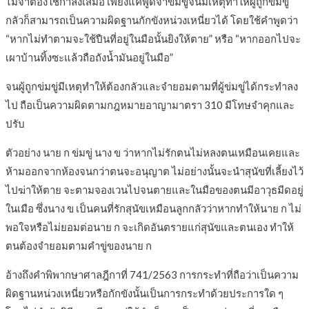
ไม่จำต้องใช้กำลังเสมอ เพียงแค่พูดจาข่มขู่จนมีเหตุทำให้ผู้ถูกข่มขู่
กลัวก็สามารถเป็นความผิดฐานกักขังหน่วงเหนี่ยวได้ โดยใช้คำพูดว่า
“หากไม่ทำตามจะใช้ปืนที่อยู่ในมือนั้นยิงให้ตาย” หรือ “หากออกไปจะ
เผาบ้านทิ้งซะแล้วถือถังน้ำมันอยู่ในมือ”
จนผู้ถูกข่มขู่มีเหตุทำให้ต้องกลัวและจำยอมตามที่ผู้ข่มขู่ได้กระทำลง
ไป ถือเป็นความผิดตามกฎหมายอาญามาตรา 310 มีโทษจำคุกและ
ปรับ
ตัวอย่าง นาย ก ข่มขู่ นาง ข ว่าหากไม่รักตนไม่หลงตนเหมือนเคยและ
ห้ามออกจากห้องจนกว่าตนจะอนุญาต ไม่อย่างนั้นจะนำสุนัขที่เลี้ยงไว้
ไปฆ่าให้ตาย จะตามจองเวนไปจนตายและในมือของตนมีอาวุธมีดอยู่
ในเมือ ซึ่งนาง ข เป็นคนที่รักสุนัขเหมือนลูกกลัวว่าหากทำให้นาย ก ไม่
พอใจหรือไม่ยอมต่อนาย ก จะเกิดอันตรายแก่สุนัขและตนเอง ทำให้
ตนต้องจำยอมตามคำขู่ของนาย ก
อ้างถึงคำพิพากษาศาลฎีกาที่ 741/2563 การกระทำที่ถือว่าเป็นความ
ผิดฐานหน่วงเหนี่ยวหรือกักขังนั้นเป็นการกระทำด้วยประการใด ๆ